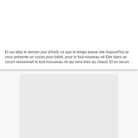
Et oui déjà le dernier jour d'Août, ce que le temps passe vite Aujourd'hui je
vous présente un cocon pour bébé, pour le tout nouveau né Etre dans un
cocon rassurerait le tout noouveau né qui sera bien au chaud. Et un second
sac fait en deux jours, un...