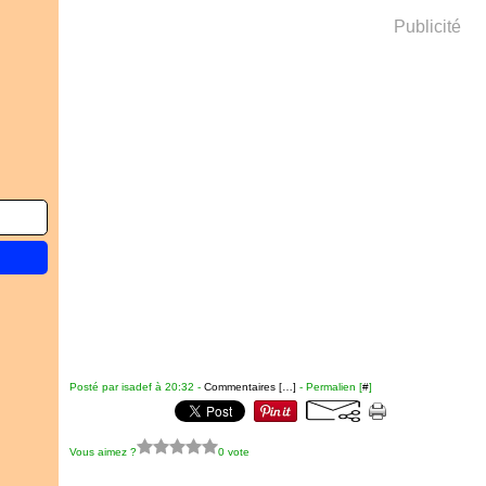
Publicité
Posté par isadef à 20:32 -
Commentaires [
…
]
- Permalien [
#
]
Vous aimez ?
0 vote