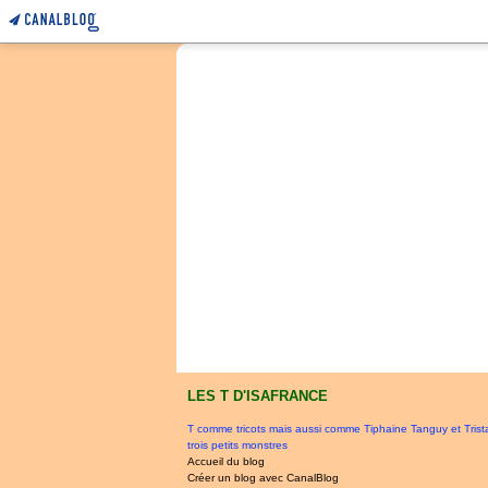
LES T D'ISAFRANCE
T comme tricots mais aussi comme Tiphaine Tanguy et Tris
trois petits monstres
Accueil du blog
Créer un blog avec CanalBlog