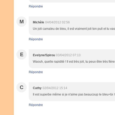
Répondre
M
Michèle
04/04/2012 02:56
Un joli camaïeu de bleu, il est vraiment joli ton pull et tu vas
Répondre
E
Evelyne/Spirou
03/04/2012 07:13
Waouh, quelle rapidité ! Il est très joli, tu peux être très fière 
Répondre
C
Cathy
02/04/2012 15:14
Il est superbe même si je n'aime pas beaucoup le bleu<br /
Répondre