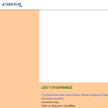
LES T D'ISAFRANCE
T comme tricots mais aussi comme Tiphaine Tanguy et Tris
trois petits monstres
Accueil du blog
Créer un blog avec CanalBlog