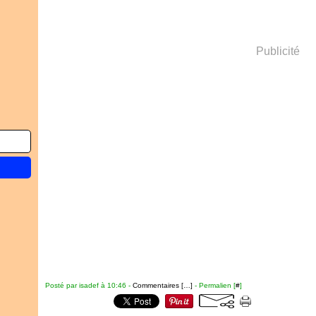
Publicité
Posté par isadef à 10:46 -
Commentaires [
…
]
- Permalien [
#
]