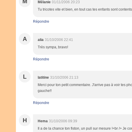
M
Mélanie
01/11/2006 20:23
Tu tricotes vite et bien, en tout cas tes enfants sont contents
Répondre
A
alia
31/10/2006 22:41
Très sympa, bravo!
Répondre
L
latitine
31/10/2006 21:13
Merci pour ton petit commentaire. J'arrive pas à voir tes pho
gauche!!
Répondre
H
Hema
31/10/2006 09:39
Il a de la chance ton fiston, un pull sur mesure !<br /> Je co