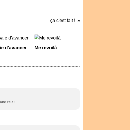
ça c'est fait !
ie d'avancer
Me revoilà
aire cela!