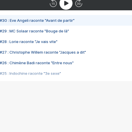
#30 : Eve Angeli raconte "Avant de partir"
#29 : MC Solaar raconte "Bouge de là"
28 : Lorie raconte "Je vais vite"
#27 : Christophe Willem raconte "Jacques a dit"
#26 : Chimène Badi raconte "Entre nous"
#25 : Indochine raconte "3e sexe"
#24 : Zaho raconte "C'est chelou"
#23 : Patrick Bruel raconte "Au café des délices"
#22 : Kyo raconte "Le chemin"
#21 : Nolwenn Leroy raconte "Cassé"
#20 : Patrick Hernandez raconte "Born to be alive"