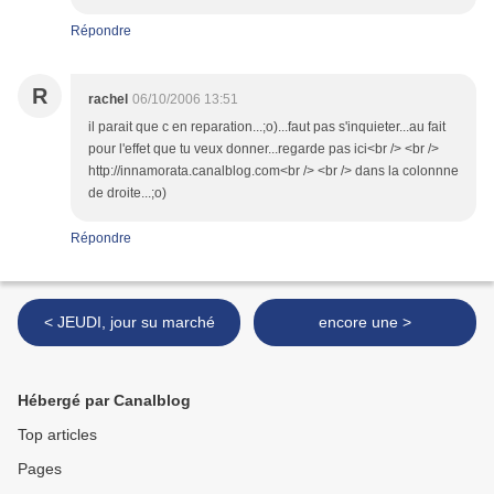
Répondre
R
rachel
06/10/2006 13:51
il parait que c en reparation...;o)...faut pas s'inquieter...au fait
pour l'effet que tu veux donner...regarde pas ici<br /> <br />
http://innamorata.canalblog.com<br /> <br /> dans la colonnne
de droite...;o)
Répondre
< JEUDI, jour su marché
encore une >
Hébergé par Canalblog
Top articles
Pages