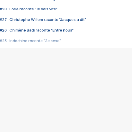
28 : Lorie raconte "Je vais vite"
#27 : Christophe Willem raconte "Jacques a dit"
#26 : Chimène Badi raconte "Entre nous"
#25 : Indochine raconte "3e sexe"
#24 : Zaho raconte "C'est chelou"
#23 : Patrick Bruel raconte "Au café des délices"
#22 : Kyo raconte "Le chemin"
#21 : Nolwenn Leroy raconte "Cassé"
#20 : Patrick Hernandez raconte "Born to be alive"
#19 : Lorie raconte "Près de moi"
#18 : Michael Jones raconte "A nos actes manqués" (avec Jean-Jacque
#17 : Khaled raconte "Aïcha"