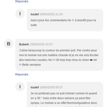
Répondre
I
isadef
28/05/2026 21:04
merci pour ton commentaire<br /> à bientôt pour la
suite
B
Babeth
25/05/2026 15:57
J’aime beaucoup la couleur du premier pull. Par contre pour
moi le mohair est une matière chaude et je ne me vois tricoter
des manches courtes.<br /> Oh trop trop chou le chien ❤️<br
/> Belle semaine
Répondre
I
isadef
26/05/2026 09:37
Je ne porterais pas ce pull mohair comme là quand
on a 30 ° mais entre deux saisons ça peut être
sympa. Le mohair a un effet thermorégulatrice donc