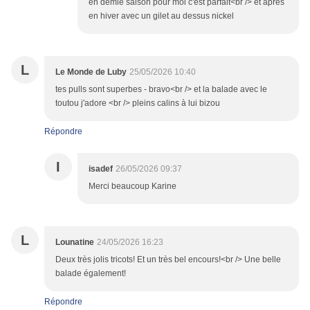
en demie saison pour moi c'est parfait<br /> et après
en hiver avec un gilet au dessus nickel
L
Le Monde de Luby
25/05/2026 10:40
tes pulls sont superbes - bravo<br /> et la balade avec le
toutou j'adore <br /> pleins calins à lui bizou
Répondre
I
isadef
26/05/2026 09:37
Merci beaucoup Karine
L
Lounatine
24/05/2026 16:23
Deux très jolis tricots! Et un très bel encours!<br /> Une belle
balade également!
Répondre