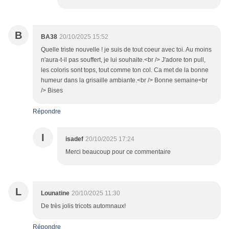
B
BA38
20/10/2025 15:52
Quelle triste nouvelle ! je suis de tout coeur avec toi. Au moins
n'aura-t-il pas souffert, je lui souhaite.<br /> J'adore ton pull,
les coloris sont tops, tout comme ton col. Ca met de la bonne
humeur dans la grisaille ambiante.<br /> Bonne semaine<br
/> Bises
Répondre
I
isadef
20/10/2025 17:24
Merci beaucoup pour ce commentaire
L
Lounatine
20/10/2025 11:30
De très jolis tricots automnaux!
Répondre