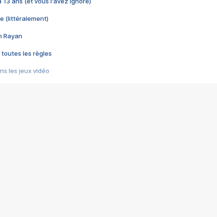
 a 13 ans (et vous l'avez ignoré)
e (littéralement)
im Rayan
 toutes les règles
s les jeux vidéo
us choquant de Rockstar ? - Le scandale BULLY
e plus moche de Steam
du RÊVE tourne au CAUCHEMAR
pendant 8 heures
it… à tort
umiliés par un jeu vidéo
ire - Final Fantasy 8
ti un empire - Age of Empires